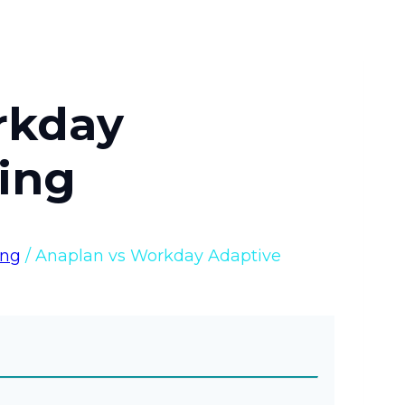
rkday
ing
ing
/
Anaplan vs Workday Adaptive